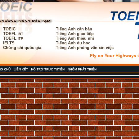
TOEIC
Tiếng Anh căn bản
TOEFL
Tiếng Anh giao tiếp
iBT
TOEFL
Tiếng Anh thiếu nhi
ITP
IELTS
Tiếng Anh du học
Chứng chỉ quốc gia
Tiếng Anh phỏng vấn xin việc
Fly on Your Highways to O
NG CHỦ
LIÊN KẾT
HỖ TRỢ TRỰC TUYẾN
NHÓM PHÁT TRIỂN