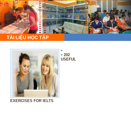
TÀI LIỆU HỌC TẬP
202
USEFUL
EXERCISES FOR IELTS