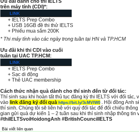
Ưu đãi dành cho thi IELTS
trên máy tính (CDI)*:
LINK
+ IELTS Prep Combo
+ USB 16GB đề thi thử IELTS
+ Phiếu mua sắm 200K
* Thi máy tính vào các ngày trong tuần tại HN và TP.HCM
Ưu đãi khi thi CDI vào cuối
tuần tại UAC TP.HCM:
LINK
+ IELTS Prep Combo
+ Sạc di động
+ Thẻ UAC membership
Cách thức nhận quà dành cho thí sinh đến từ đối tác:
Thí sinh sau khi hoàn tất thủ tục đăng ký thi IELTS với đối tác, 
vào
link đăng ký đổi quà
. Hội đồng Anh sẽ
https://bit.ly/3cMVIW0
thí sinh. Chúng tôi sẽ liên hệ với quý đối tác để đối chiếu thông
gian gửi quà dự kiến 1 – 2 tuần sau khi thí sinh nhập thông tin v
#thiIELTSvoiHoidongAnh
#BritishCouncilIELTS
Bài viết liên quan